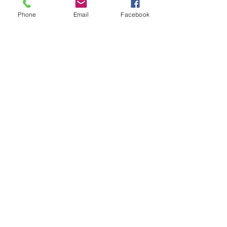
Tel:
246 45 803 93
Phone
Email
Facebook
Síguenos
Encuéntranos